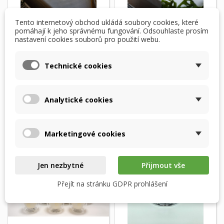
Tento internetový obchod ukládá soubory cookies, které
MAXXO Escential
MAXXO Escential
pomáhají k jeho správnému fungování. Odsouhlaste prosím
Floris - vonná svíčka
Orchid Noir - vonná
nastavení cookies souborů pro použití webu.
×
svíčka
×
Vytvořit seznam přání
×
Přihlásit se
((modalTitle))
394,00 Kč
394,00 Kč
Technické cookies
×
Skladem
Skladem
Můj seznam přání
Název seznamu přání
Musíte být přihlášen, abyste si mohli výrobky uložit do
((confirmMessage))
svého seznamu přání.
Přidat do košíku
Přidat do košíku
Analytické cookies
Vytvořit nový seznam
add_circle_outline
((cancelText))
((modalDeleteText))
Zrušit
Přihlásit se
Zrušit
Vytvořit seznam přání
Marketingové cookies
Jen nezbytné
Přijmout vše
Přejít na stránku GDPR prohlášení