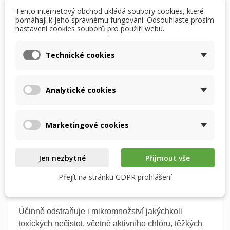
Tento internetový obchod ukládá soubory cookies, které
pomáhají k jeho správnému fungování. Odsouhlaste prosím
nastavení cookies souborů pro použití webu.
×
PŘIDAT DO KOŠÍKU

×
Vytvořit seznam přání
Přihlásit se
Technické cookies
favorite_border
Přidat na seznam přání
×
Můj seznam přání
Název seznamu přání
Musíte být přihlášen, abyste si mohli výrobky uložit do
Skladem
svého seznamu přání.
Analytické cookies
Vytvořit nový seznam
add_circle_outline
Zrušit
Přihlásit se
Zrušit
Vytvořit seznam přání
Marketingové cookies
DETAILY PRODUKTU
POPIS
Jen nezbytné
Přijmout vše
Kartuše kombinuje aktivní uhlíkový blok z
kokosových skořápek (sorpce škodlivých látek) a
Přejít na stránku GDPR prohlášení
membránu z dutého vlákna (antibakteriální ochrana).
Účinně odstraňuje i mikromnožství jakýchkoli
toxických nečistot, včetně aktivního chlóru, těžkých