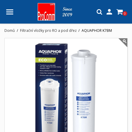

0
Domů
Filtrační vložky pro RO a pod dřez
AQUAPHOR K7BM