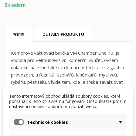
Skladem
DETAILY PRODUKTU
POPIS
Komorová vakuovací balička VM Chamber Line 70, je
vhodná pro velmi intenzivní komerční využití, ovšem
uplatnění nalezne také i v domácnostech, ale i v gastro
provozech, u řezníků, uzenářů, lahůdkářů, myslivců,
rybářů, pěstitelů, všude tam, kde je třeba zavakuovat
větší balíky potravin, nebo potravin tekuté povahy.
Tento internetový obchod ukládá soubory cookies, které
(omáčky, polévky, různé tekutiny)
pomáhají k jeho správnému fungování. Odsouhlaste prosím
nastavení cookies souborů pro použití webu.
×
×
Vytvořit seznam přání
Přihlásit se
Maxxo Chamber Line 70 se může pochlubit
Technické cookies
×
bezkonkurenčním extrémním sacím výkonem 72l/min,
Můj seznam přání
Název seznamu přání
Musíte být přihlášen, abyste si mohli výrobky uložit do
díky 4 vakuovacím pumpám, které zajistí dokonalé