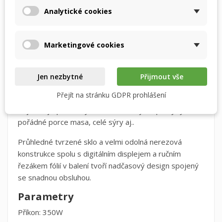
svého seznamu přání.
odsátí vzduchu. Dvojitá svářecí lišta se postará o
Analytické cookies
Vytvořit nový seznam
add_circle_outline
dvojitý pevný svár, který zabrání úniku vakua.
Zrušit
Přihlásit se
Zrušit
Vytvořit seznam přání
Marketingové cookies
Komorová vakuovací balička pojme vakuovací
role/sáčky až do šířky 30cm, kde lze snadno vakuovat
Jen nezbytné
Přijmout vše
uvnitř uzavřené nádoby o objemu 7l, kterou chrání
Přejít na stránku GDPR prohlášení
velmi pevné tvrzené sklo, nebo také lze vakuovat
objeměnjší potraviny vně vakuovačky. Např.: ryby,
pořádné porce masa, celé sýry aj..
Průhledné tvrzené sklo a velmi odolná nerezová
konstrukce spolu s digitálním displejem a ručním
řezákem fólií v balení tvoří nadčasový design spojený
se snadnou obsluhou.
Parametry
Příkon: 350W