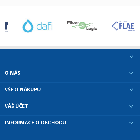

O NÁS

VŠE O NÁKUPU

VÁŠ ÚČET

INFORMACE O OBCHODU
