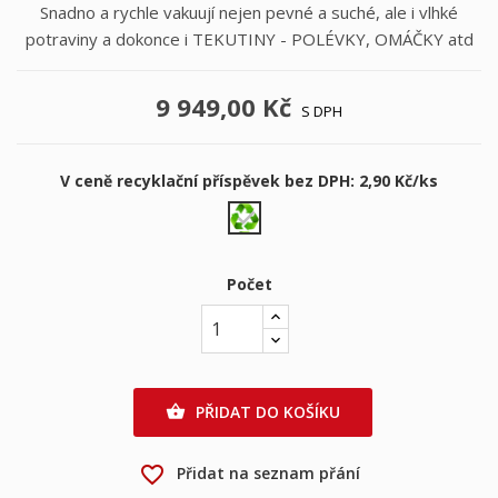
Snadno a rychle vakuují nejen pevné a suché, ale i vlhké
potraviny a dokonce i TEKUTINY - POLÉVKY, OMÁČKY atd
9 949,00 Kč
S DPH
V ceně recyklační příspěvek bez DPH: 2,90 Kč/ks
2,90
Kč/ks
Počet
PŘIDAT DO KOŠÍKU

favorite_border
Přidat na seznam přání