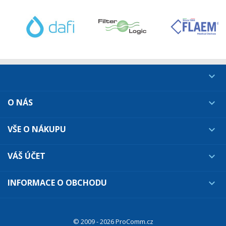

O NÁS

VŠE O NÁKUPU

VÁŠ ÚČET

INFORMACE O OBCHODU

© 2009 - 2026 ProComm.cz