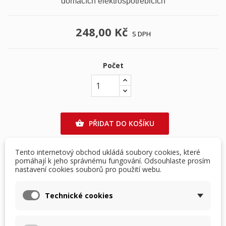
domácích elektrospotřebičích
248,00 Kč
S DPH
Počet
PŘIDAT DO KOŠÍKU

favorite_border
Přidat na seznam přání
Tento internetový obchod ukládá soubory cookies, které
pomáhají k jeho správnému fungování. Odsouhlaste prosím
nastavení cookies souborů pro použití webu.
Skladem
×
×
Vytvořit seznam přání
Přihlásit se
Technické cookies
×
Můj seznam přání
Název seznamu přání
Musíte být přihlášen, abyste si mohli výrobky uložit do
DETAILY PRODUKTU
POPIS
svého seznamu přání.