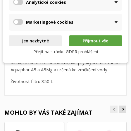
Analytické cookies
Vytvořit nový seznam
add_circle_outline
Významně omezíte usazování vodního
Zrušit
Přihlásit se
kamene v domácích elektrospotřebičích
Zrušit
Vytvořit seznam přání
Marketingové cookies
Odstraní chlor, sníží obsah vodního kamene, pesticidy
a těžké kovy
Jen nezbytné
Přijmout vše
Filtrace vody za pomocí vložky Aquaphor A5H zaručí
mnohem lahodnější chuť, jelikož voda bude zbavená
Přejít na stránku GDPR prohlášení
nadbytečné tvrdosti
Má větší množství iontoměničové pryskyřice než modul
Aquaphor A5 a A5Mg a určená ke změkčení vody
Životnost filtru 350 L
MOHLO BY VÁS TAKÉ ZAJÍMAT